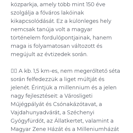
közparkja, amely több mint 150 éve
szolgálja a főváros lakóinak
kikapcsolódását. Ez a különleges hely
nemcsak tanúja volt a magyar
történelem fordulópontjainak, hanem
maga is folyamatosan változott és
megújult az évtizedek során.
🚶‍♂️ A kb. 1,5 km-es, nem megerőltető séta
során felfedezzük a liget múltját és
jelenét. Érintjük a millennium és a jelen
nagy fejlesztéseit: a Városligeti
Műjégpályát és Csónakázótavat, a
Vajdahunyadvárát, a Széchenyi
Gyógyfürdőt, az Állatkertet, valamint a
Magyar Zene Házát és a Milleniumházát